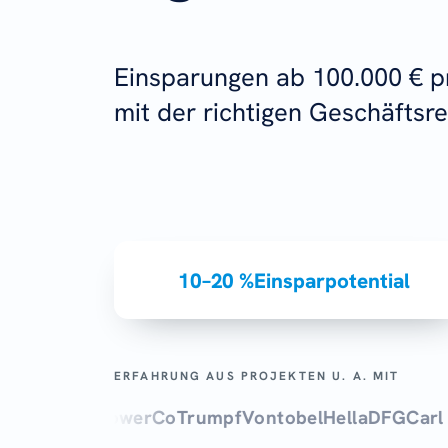
Einsparungen ab 100.000 € pr
mit der richtigen Geschäftsre
10–20 %
Einsparpotential
ERFAHRUNG AUS PROJEKTEN U. A. MIT
G
Kuka
PowerCo
Trumpf
Vontobel
Hella
DFG
Carl Zeis