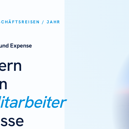
SCHÄFTSREISEN / JAHR
 und Expense
gern
n
tarbeiter
esse