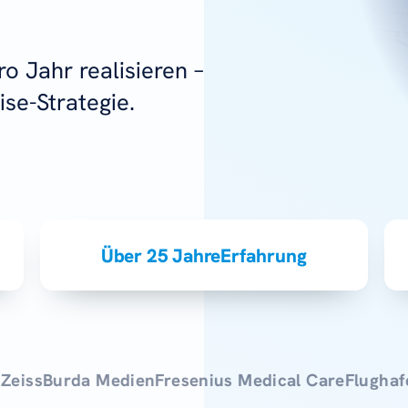
o Jahr realisieren
–
ise-Strategie.
Über 25 Jahre
Erfahrung
s
Burda Medien
Fresenius Medical Care
Flughafen K